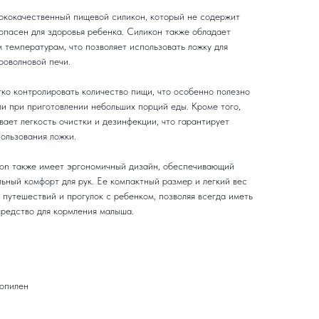
ококачественный пищевой силикон, который не содержит
опасен для здоровья ребенка. Силикон также обладает
 температурам, что позволяет использовать ложку для
роволновой печи.
гко контролировать количество пищи, что особенно полезно
ли при приготовлении небольших порций еды. Кроме того,
вает легкость очистки и дезинфекции, что гарантирует
ользования ложки.
oon также имеет эргономичный дизайн, обеспечивающий
ьный комфорт для рук. Ее компактный размер и легкий вес
путешествий и прогулок с ребенком, позволяя всегда иметь
средство для кормления малыша.
опилен