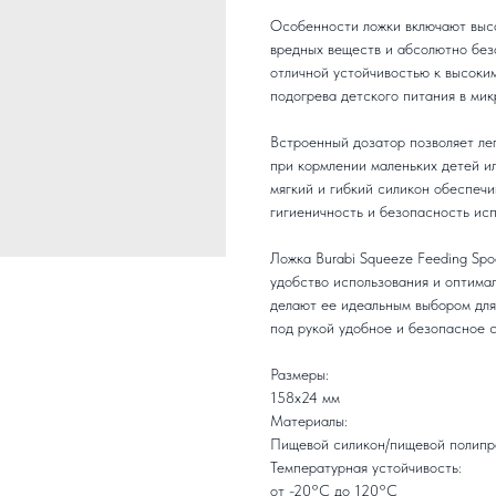
Особенности ложки включают выс
вредных веществ и абсолютно без
отличной устойчивостью к высоким
подогрева детского питания в мик
Встроенный дозатор позволяет ле
при кормлении маленьких детей и
мягкий и гибкий силикон обеспечи
гигиеничность и безопасность исп
Ложка Burabi Squeeze Feeding Sp
удобство использования и оптимал
делают ее идеальным выбором для 
под рукой удобное и безопасное 
Размеры:
158x24 мм
Материалы:
Пищевой силикон/пищевой полипр
Температурная устойчивость:
от -20°С до 120°С