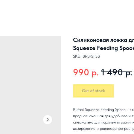
Силиконовая ложка дл
Squeeze Feeding Spoon
SKU:
BRB-SFSB
р.
р.
990
1 490
Out of stock
Burabi Squeeze Feeding Spoon - э
предназначенная для удобного и 
специально для кормления различ
дозирование и равномерное расп